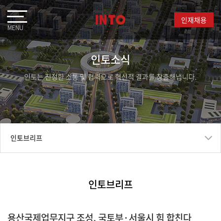
인재채용
인토소식
인토는 진정한 소통 및 협력으로 혁신적 결과를 창출해냅니다.
인토브리프
인토뉴스
인토브리프
인토포럼
용산국제업무지구 조성, 국토부·서울시 힘 합친다